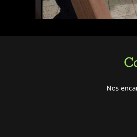
C
Nos encan