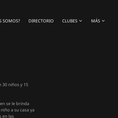
S SOMOS?
DIRECTORIO
CLUBES
MÁS
 30 niños y 15
en se le brinda
 niño a su casa ya
s en las